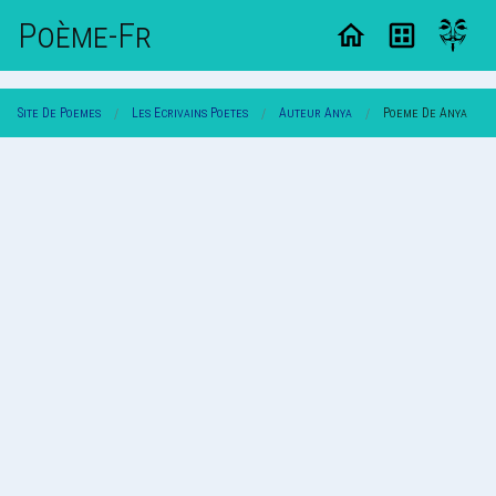
Poème-Fr
Site De Poemes
Les Ecrivains Poetes
Auteur Anya
Poeme De Anya