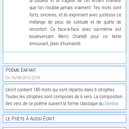
la douleur et la fragilité de cet enfant intérieur
que l’on n’oublie jamais vraiment. Tes mots sont
forts, sincères, et ils expriment avec justesse ce
mélange de peur, de solitude et de quête de
réconfort. Ce face-à-face avec soi-même est
bouleversant. Merci CharleB pour ce texte
émouvant, plein d’humanité.
Poème Enfant
Du 16/08/2013 22:09
L'écrit contient 180 mots qui sont répartis dans 6 strophes.
Toutes les strophes sont composés de 6 vers. La composition
des vers de ce poème suivent la forme classique du
Sextine
.
Le Poète À Aussi Écrit: