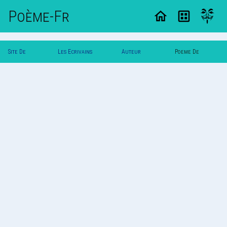
Poème-Fr
Site De
Les Ecrivains
Auteur
Poeme De
Poemes
Poetes
Charleb
Charleb