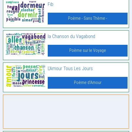
Fib
Poème - Sans Thème -
la Chanson du Vagabond
Poème sur le Voyage
L’Amour Tous Les Jours
Poème d'Amour