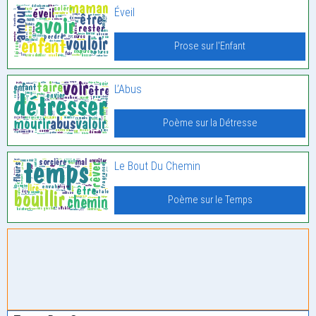
Éveil
Prose sur l'Enfant
L’Abus
Poème sur la Détresse
Le Bout Du Chemin
Poème sur le Temps