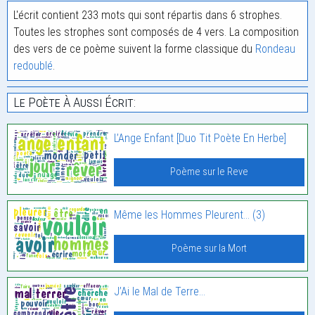
L'écrit contient 233 mots qui sont répartis dans 6 strophes.
Toutes les strophes sont composés de 4 vers. La composition
des vers de ce poème suivent la forme classique du
Rondeau
redoublé
.
Le Poète À Aussi Écrit:
L’Ange Enfant [Duo Tit Poète En Herbe]
Poème sur le Reve
Même les Hommes Pleurent… (3)
Poème sur la Mort
J’Ai le Mal de Terre…