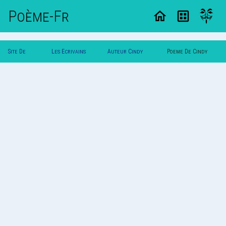
Poème-Fr
Site De
Les Ecrivains
Auteur Cindy
Poeme De Cindy
Poemes
Poetes
Limpens
Limpens