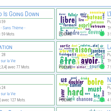
d Is Going Down
L
4:59
Pu
- Sans Thème -
Th
Poème:
c 59 Mots.
3 
2
ation
L
1:28
Pu
sur la Vie
Th
Poème:
2,3,4] avec 77 Mots.
7 
1
N
6:24
Pu
sur la Vie
Th
Poème:
] avec 127 Mots.
4 
1