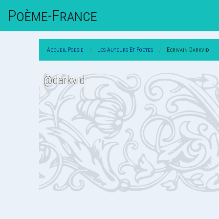
Poème-Fr
Ance
Accueil Poesie
Les Auteurs Et Poetes
Ecrivain Darkvid
@darkvid