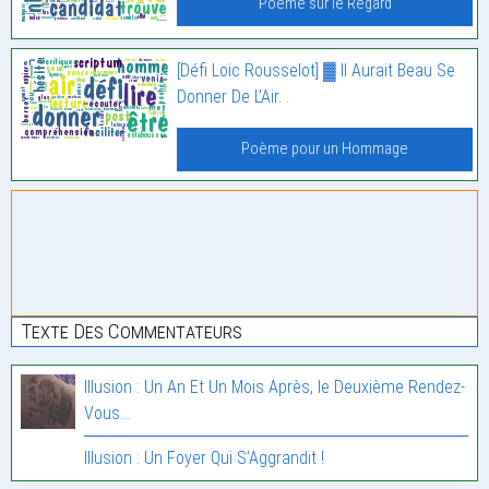
Poème sur le Regard
[Défi Loic Rousselot] ▓ Il Aurait Beau Se
Donner De L’Air. .
Poème pour un Hommage
Texte Des Commentateurs
Illusion : Un An Et Un Mois Après, le Deuxième Rendez-
Vous…
Illusion : Un Foyer Qui S’Aggrandit !