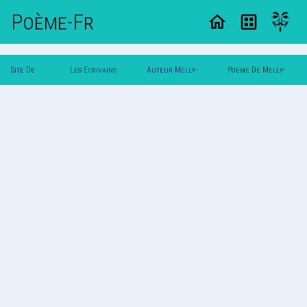
Poème-Fr
Site De
Les Ecrivains
Auteur Melly-
Poeme De Melly-
Poemes
Poetes
Mellow
Mellow