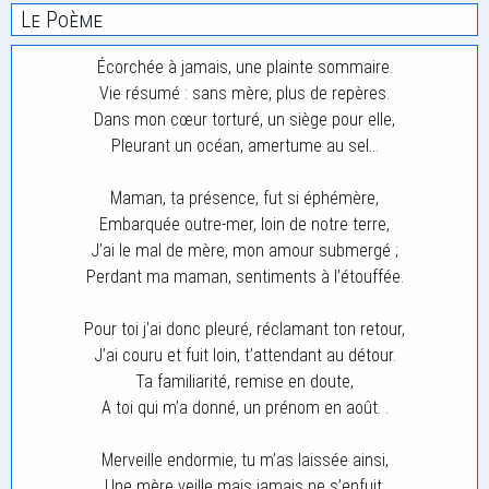
Le Poème
Écorchée à jamais, une plainte sommaire.
Vie résumé : sans mère, plus de repères.
Dans mon cœur torturé, un siège pour elle,
Pleurant un océan, amertume au sel…
Maman, ta présence, fut si éphémère,
Embarquée outre-mer, loin de notre terre,
J’ai le mal de mère, mon amour submergé ;
Perdant ma maman, sentiments à l’étouffée.
Pour toi j’ai donc pleuré, réclamant ton retour,
J’ai couru et fuit loin, t’attendant au détour.
Ta familiarité, remise en doute,
A toi qui m’a donné, un prénom en août. .
Merveille endormie, tu m’as laissée ainsi,
Une mère veille mais jamais ne s’enfuit.