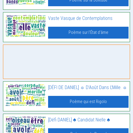
Poème sur la Solitude
Vaste Vasque de Contemplations
Poème sur l'État d'âme
[DÉFI DE DANIEL] ☼ D’Août Dans L’Mille. ☼
Poème qui est Rigolo
[Défi DANIEL] ♣ Candidat Nielle ♣