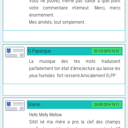
Vous ne pouvez même pas savoir à quel point
votre commentaire m’émeut.. Merci, merci
énormément..
Mes amitiés, tout simplement..
El Papangue
01/12/2013 16:51
La musique des tes mots traduisent
parfaitement ton état d’âme,lecture qui laisse les
yeux humides .fort ressenti.Amicalement ELPP
Gramo
23/05/2014 19:11
Hello Melly Mellow
Sitôt né ma mère a pris la clef des champs