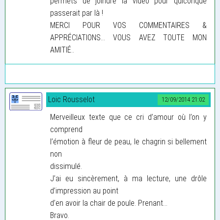
permets de joindre la vidéo pour quiconque
passerait par là !
MERCI POUR VOS COMMENTAIRES &
APPRÉCIATIONS... VOUS AVEZ TOUTE MON
AMITIÉ..
Loic Rousselot
12/09/2014 21:02
Merveilleux texte que ce cri d’amour où l’on y
comprend
l’émotion à fleur de peau, le chagrin si bellement
non
dissimulé.
J’ai eu sincèrement, à ma lecture, une drôle
d’impression au point
d’en avoir la chair de poule. Prenant...
Bravo.