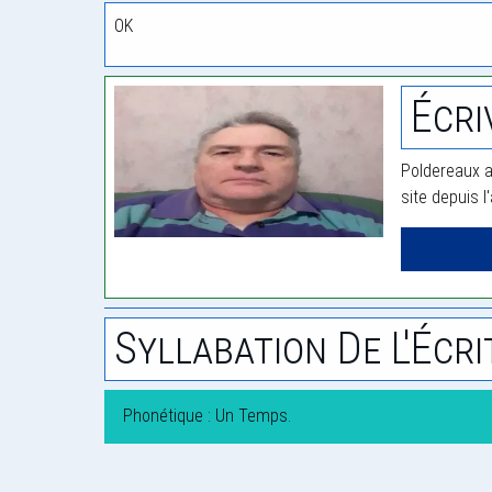
OK
Écri
Poldereaux a
site depuis l
Syllabation De L'Écri
Phonétique : Un Temps.