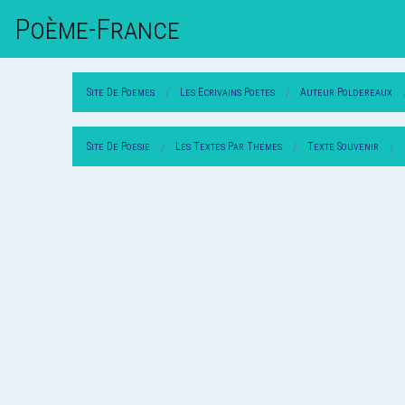
Poème-Fr
Ance
Site De Poemes
Les Ecrivains Poetes
Auteur Poldereaux
Site De Poesie
Les Textes Par Themes
Texte Souvenir