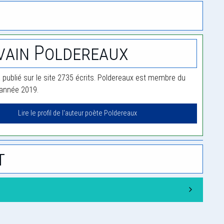
vain Poldereaux
 publié sur le site 2735 écrits. Poldereaux est membre du
'année 2019.
Lire le profil de l'auteur poète Poldereaux
t