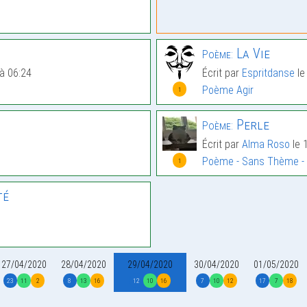
La Vie
Poème:
à 06:24
Écrit par
Espritdanse
le
Poème Agir
1
Perle
Poème:
Écrit par
Alma Roso
le 
Poème - Sans Thème -
1
té
27/04/2020
28/04/2020
29/04/2020
30/04/2020
01/05/2020
23
11
2
8
13
16
12
10
16
7
10
12
17
7
18