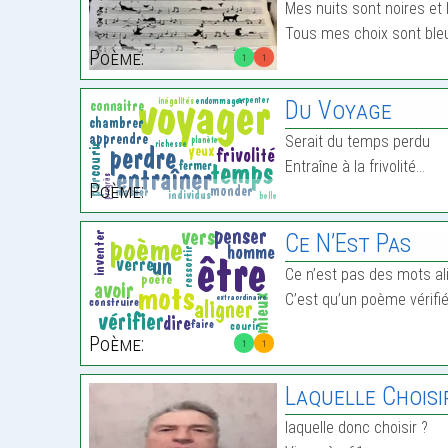
Mes nuits sont noires et
Tous mes choix sont bleu
Poème:
1
1
Du Voyage
Serait du temps perdu
Entraîne à la frivolité…
Poème:
Ce N’Est Pas
Ce n’est pas des mots al
C’est qu’un poème vérifi
Poème:
1
1
Laquelle Choisir
laquelle donc choisir ?