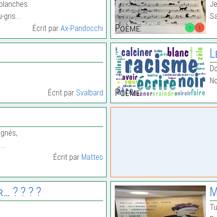
 blanches.
Je
-gris.…
Sa
Poème:
Écrit par
Ax-Pandocchi
1
1
L
Do
No
Poème:
Écrit par
Svalbard
ignés,
é.…
Écrit par
Matteo
… ? ? ? ?
M
Tu