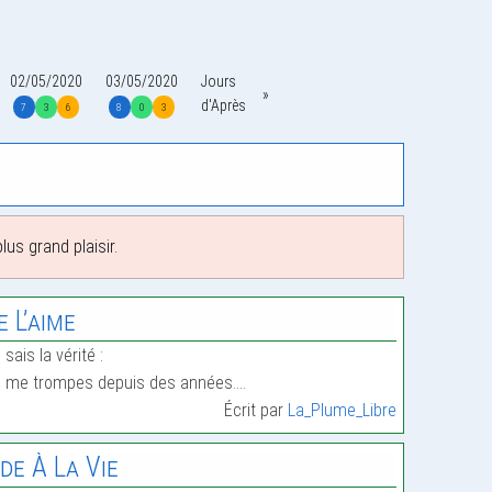
02/05/2020
03/05/2020
Jours
d'Après
7
3
6
8
0
3
us grand plaisir.
e L’aime
 sais la vérité :
 me trompes depuis des années.…
Écrit par
La_Plume_Libre
de À La Vie