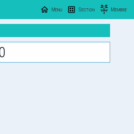
Menu
Section
Membre
0