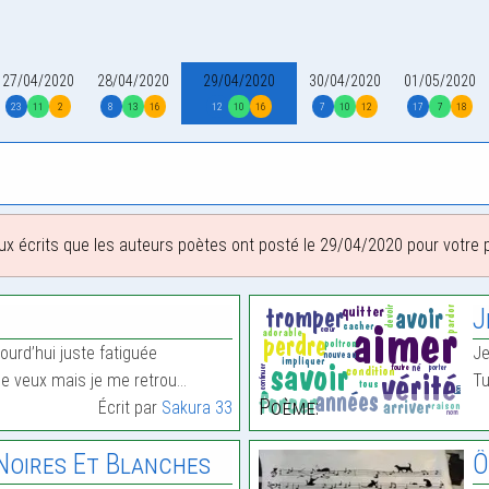
27/04/2020
28/04/2020
29/04/2020
30/04/2020
01/05/2020
23
11
2
8
13
16
12
10
16
7
10
12
17
7
18
ux écrits que les auteurs poètes ont posté le 29/04/2020 pour votre pl
J
ourd’hui juste fatiguée
Je
 je veux mais je me retrou…
Tu
Poème:
Écrit par
Sakura 33
Noires Et Blanches
Ô