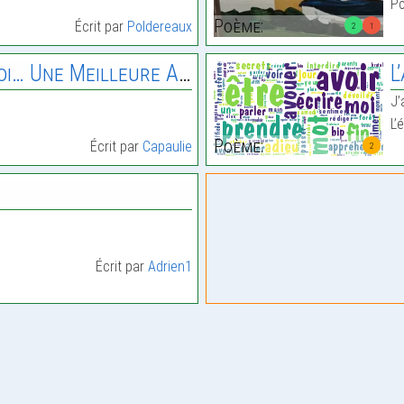
Po
Poème:
Écrit par
Poldereaux
2
1
i… Une Meilleure Amie
L
J’
L’
Poème:
Écrit par
Capaulie
2
Écrit par
Adrien1