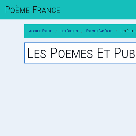
Poème-Fr
Ance
Accueil Poesie
Les Poesies
Poemes Par Date
Les Publi
Les Poemes Et Pub