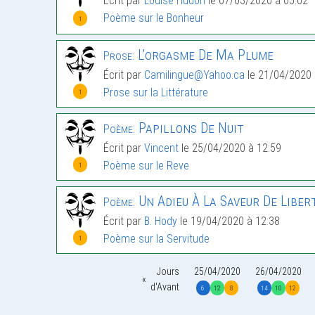
Écrit par
Louise Hudon
le 07/03/2020 à 05:02
Poème sur le Bonheur
1
L’orgasme De Ma Plume
Prose:
Écrit par
Camilingue@Yahoo.ca
le 21/04/2020 
Prose sur la Littérature
1
Papillons De Nuit
Poème:
Écrit par
Vincent
le 25/04/2020 à 12:59
Poème sur le Reve
1
Un Adieu À La Saveur De Liber
Poème:
Écrit par
B. Hody
le 19/04/2020 à 12:38
Poème sur la Servitude
1
Jours
25/04/2020
26/04/2020
d'Avant
6
12
8
14
10
12