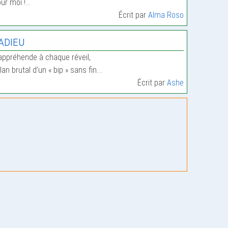
ur moi !…
Écrit par
Alma Roso
’adieu
appréhende à chaque réveil,
élan brutal d’un « bip » sans fin.…
Écrit par
Ashe