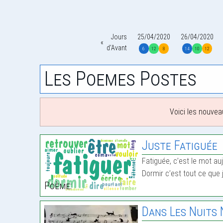
Jours
25/04/2020
26/04/2020
d'Avant
6
12
8
14
10
12
Les Poemes Postes
Voici les nouvea
Juste Fatiguée
Fatiguée, c’est le mot auj
Dormir c’est tout ce que
Poème:
Dans Les Nuits 