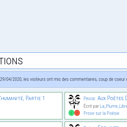
tions
29/04/2020, les visiteurs ont mis des commentaires, coup de coeur et
’humanité, Partie 1
Aux Poètes D
Prose:
Écrit par
La_Plume_Libr
Prose sur la Poésie
1
1