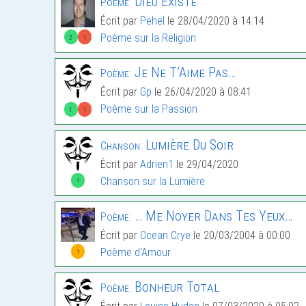
Dieu Existe
Poème:
Écrit par
Pehel
le 28/04/2020 à 14:14
Poème sur la Religion
2
1
Je Ne T’Aime Pas…
Poème:
Écrit par
Gp
le 26/04/2020 à 08:41
Poème sur la Passion
1
1
Lumière Du Soir
Chanson:
Écrit par
Adrien1
le 29/04/2020
Chanson sur la Lumière
1
… Me Noyer Dans Tes Yeux…
Poème:
Écrit par
Ocean Crye
le 20/03/2004 à 00:00
Poème d'Amour
1
Bonheur Total
Poème: