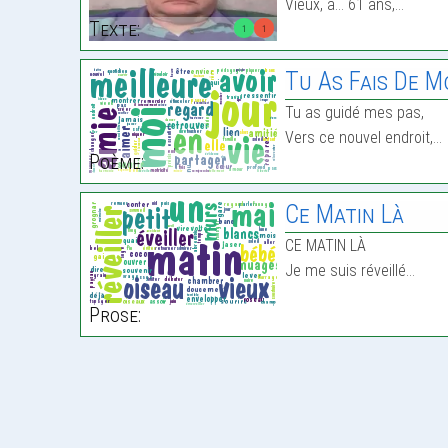
Vieux, à… 61 ans,…
Texte:
1
1
Tu As Fais De Mo
Tu as guidé mes pas,
Vers ce nouvel endroit,…
Poème:
Ce Matin Là
CE MATIN LÀ
Je me suis réveillé…
Prose: