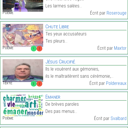
Les larmes salées…
Poème:
Écrit par
Roserouge
Chute Libre
Tes yeux accusateurs
Tes pleurs…
Poème:
Écrit par
Maxtor
1
2
Jésus Crucifié.
Ils le vouèrent aux gémonies,
ils le maltraitèrent sans cérémonie,…
Texte:
Écrit par
Poldereaux
2
2
Émaner
De brèves paroles
Des pas menus…
Poème:
Écrit par
Svalbard