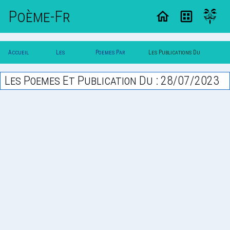
Poème-Fr
Accueil
Les
Poemes Par
Les Publications Du
Poesie
Poesies
Date
28/07/2023
Les Poemes Et Publication Du : 28/07/2023