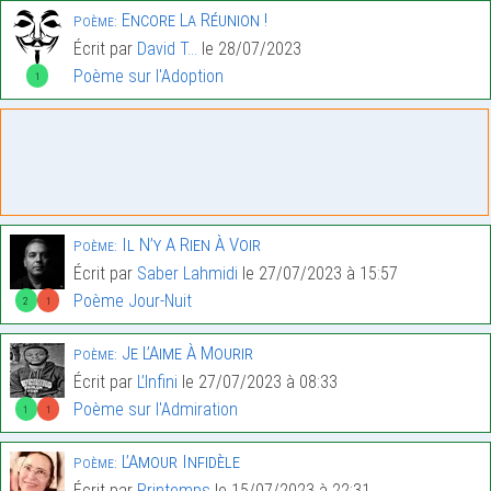
Encore La Réunion !
Poème:
Écrit par
David T...
le 28/07/2023
Poème sur l'Adoption
1
Il N’y A Rien À Voir
Poème:
Écrit par
Saber Lahmidi
le 27/07/2023 à 15:57
Poème Jour-Nuit
2
1
Je L’Aime À Mourir
Poème:
Écrit par
L’Infini
le 27/07/2023 à 08:33
Poème sur l'Admiration
1
1
L’Amour Infidèle
Poème:
Écrit par
Printemps
le 15/07/2023 à 22:31