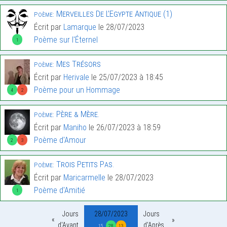
Merveilles De L’Egypte Antique (1)
Poème:
Écrit par
Lamarque
le 28/07/2023
Poème sur l'Éternel
1
Mes Trésors
Poème:
Écrit par
Herivale
le 25/07/2023 à 18:45
Poème pour un Hommage
4
2
Père & Mère.
Poème:
Écrit par
Maniho
le 26/07/2023 à 18:59
Poème d'Amour
2
3
Trois Petits Pas.
Poème:
Écrit par
Maricarmelle
le 28/07/2023
Poème d'Amitié
1
Jours
28/07/2023
Jours
d'Avant
d'Après
15
28
13