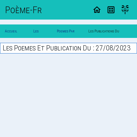
Poème-Fr
Accueil
Les
Poemes Par
Les Publications Du
Poesie
Poesies
Date
27/08/2023
Les Poemes Et Publication Du : 27/08/2023