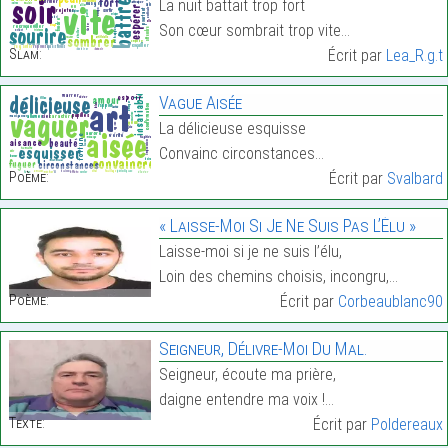
La nuit battait trop fort
Son cœur sombrait trop vite…
Slam:
Écrit par
Lea_R.g.t
Vague Aisée
La délicieuse esquisse
Convainc circonstances…
Poème:
Écrit par
Svalbard
« Laisse-Moi Si Je Ne Suis Pas L’Élu »
Laisse-moi si je ne suis l’élu,
Loin des chemins choisis, incongru,…
Poème:
Écrit par
Corbeaublanc90
Seigneur, Délivre-Moi Du Mal.
Seigneur, écoute ma prière,
daigne entendre ma voix !…
Texte:
Écrit par
Poldereaux