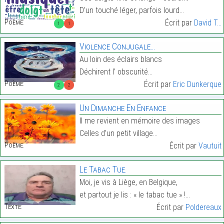
D’un touché léger, parfois lourd…
Poème:
Écrit par
David T...
1
1
Violence Conjugale…
Au loin des éclairs blancs
Déchirent l’ obscurité…
Poème:
Écrit par
Eric Dunkerque
2
2
Un Dimanche En Enfance
Il me revient en mémoire des images
Celles d’un petit village…
Poème:
Écrit par
Vautuit
Le Tabac Tue.
Moi, je vis à Liège, en Belgique,
et partout je lis : « le tabac tue » !…
Texte:
Écrit par
Poldereaux