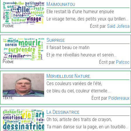
Maïmounatou
Elle restait là d’une humeur enjouée
Le visage terne, des petits yeux qui brillent…
Poème:
Écrit par
Saïd Jofesa
Surprise
Il faisait beau ce matin
Et je me réveillais heureux et serein…
Poème:
Écrit par
Patcoc
Merveilleuse Nature.
Ces couleurs variées de l’été,
ce bleu du ciel, couleur éternelle.…
Texte:
Écrit par
Poldereaux
La Dessinatrice
Oh toi, artiste des traits de crayon,
Ta main danse sur la page, en un tourbillon,…