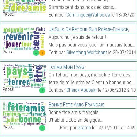
S’immiscent dans nos décisions,…
Prose:
Écrit par
Camilingue@Yahoo.ca
le 18/03/201
Je Suis De Retour Sur Poème-France,
Aujourd’hui je suis de retour !
Mais pas pour vous jouer un mauvais tour,…
Prose:
Écrit par
Silverfang Wolfchant
le 20/07/2014 
4
1
Tchad Mon Pays
Oh Tchad, mon pays, ma patrie Terre des contraste,
terre de mille ethnies C’est un honneur pour moi,…
Prose:
Écrit par
Cheick Abubakr
le 12/06/2012 à 10
1
Bonne Fete Amis Francais
Bonne fête amis français
J’habite LIEGE en Belgique…
Prose:
Écrit par
Gramo
le 14/07/2011 à 14:49
2