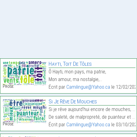
Hayti, Toit De Tôles
Ô Hayti, mon pays, ma patrie,
Mon amour, ma nostalgie,…
Prose:
Écrit par
Camilingue@Yahoo.ca
le 12/02/202
Si Je Rêve De Mouches
Si je rêve aujourd’hui encore de mouches, de moust
De saleté, de malpropreté, de puanteur et de charo…
Prose:
Écrit par
Camilingue@Yahoo.ca
le 03/10/202