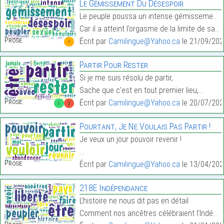
Le Gémissement Du Désespoir
Le peuple poussa un intense gémissement de désespo
Car il a atteint l’orgasme de la limite de sa pati…
Prose:
Écrit par
Camilingue@Yahoo.ca
le 21/09/202
1
Partir Pour Rester
Si je me suis résolu de partir,
Sache que c’est en tout premier lieu,…
Prose:
Écrit par
Camilingue@Yahoo.ca
le 20/07/202
1
2
Pourtant, Je Ne Voulais Pas Partir !
Je veux un jour pouvoir revenir !
…
Prose:
Écrit par
Camilingue@Yahoo.ca
le 13/04/202
218E Indépendance
L’histoire ne nous dit pas en détail
Comment nos ancêtres célébraient l’Indépendance.…