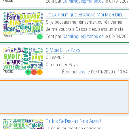
Prose:
Écrit par
Camilingue@Yahoo.ca
le 01/01/202
De La Politique, Épargne-Moi Mon Dieu !
Si je pouvais me réinventer, ou réincarner,
Je me voudrais Dessalines, sans un instant hésiter…
Prose:
Écrit par
Camilingue@Yahoo.ca
le 02/04/202
1
Ô Mon Cher Pays !
Où es-tu ?
Ô mon cher Pays.…
Prose:
Écrit par
Jvs
le 06/10/2020 à 10:54
3
1
2
Et Ils Se Disent Nos Amis !
Ils nous tournent en dérisions,