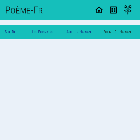
Poème-Fr
Site De
Les Ecrivains
Auteur Hassan
Poeme De Hassan
Poemes
Poetes
Hyjazi
Hyjazi