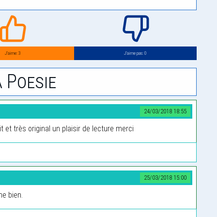
J’aime: 3
J’aime pas: 0
 Poesie
24/03/2018 18:55
 et très original un plaisir de lecture merci
25/03/2018 15:00
me bien.