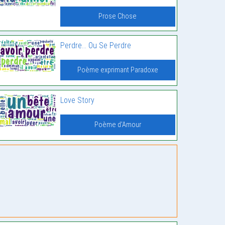
Prose Chose
Perdre… Ou Se Perdre
Poème exprimant Paradoxe
Love Story
Poème d'Amour