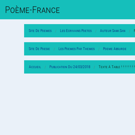
Poème-Fr
Ance
Site De Poemes
Les Ecrivains Poetes
Auteur Sami.san
Site De Poesie
Les Poemes Par Themes
Poeme Absurde
Accueil
Publication Du 24/03/2018
Texte A Table ! ! ! ! ! ! ! ! !