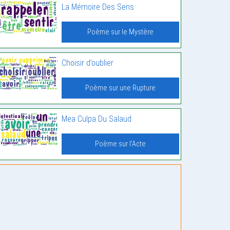
La Mémoire Des Sens
Poème sur le Mystère
Choisir d’oublier
Poème sur une Rupture
Mea Culpa Du Salaud
Poème sur l'Acte