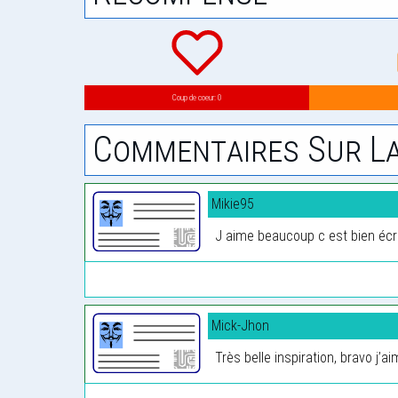
Coup de coeur: 0
Commentaires Sur La
Mikie95
J aime beaucoup c est bien écrit
Mick-Jhon
Très belle inspiration, bravo j’ai