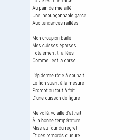
La vie est une farce
Au pain de mie aillé
Une insoupçonnable garce
Aux tendances raillées
Mon croupion baillé
Mes cuisses éparses
Totalement tiraillées
Comme l’est la darse.
L’épiderme rôtie à souhait
Le fion suant à la mesure
Prompt au tout à fait
D’une cuisson de figure
Me voilà, volaille d’attrait
À la bonne température
Mise au four du regret
Et des remords d’usure.