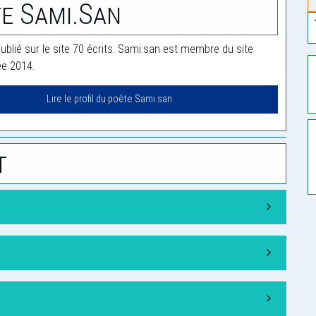
e Sami.san
ublié sur le site 70 écrits. Sami.san est membre du site
ée 2014.
Lire le profil du poète Sami.san
t