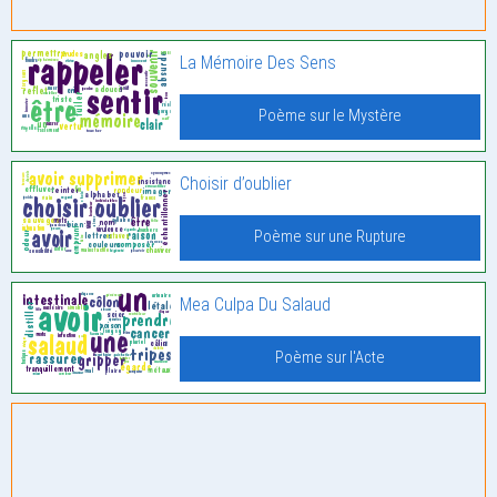
La Mémoire Des Sens
Poème sur le Mystère
Choisir d’oublier
Poème sur une Rupture
Mea Culpa Du Salaud
Poème sur l'Acte