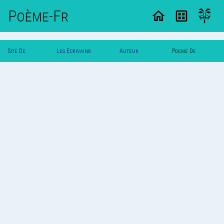
Poème-Fr
Site De
Les Ecrivains
Auteur
Poeme De
Poemes
Poetes
Sami.san
Sami.san