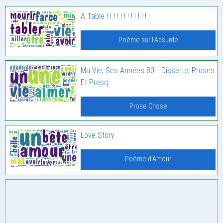
A Table ! ! ! ! ! ! ! ! ! ! ! ! !
Poème sur l'Absurde
Ma Vie, Ses Années 80. . Disserte, Proses
Et Presq
Prose Chose
Love Story
Poème d'Amour