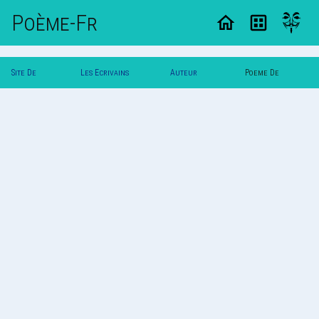
Poème-Fr
Site De
Les Ecrivains
Auteur
Poeme De
Poemes
Poetes
Sami.san
Sami.san