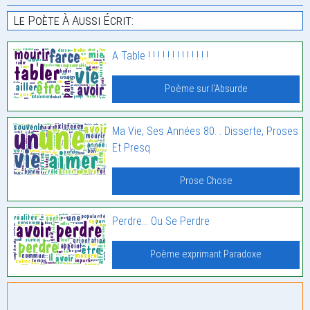
Le Poète À Aussi Écrit:
A Table ! ! ! ! ! ! ! ! ! ! ! ! !
Poème sur l'Absurde
Ma Vie, Ses Années 80. . Disserte, Proses
Et Presq
Prose Chose
Perdre… Ou Se Perdre
Poème exprimant Paradoxe