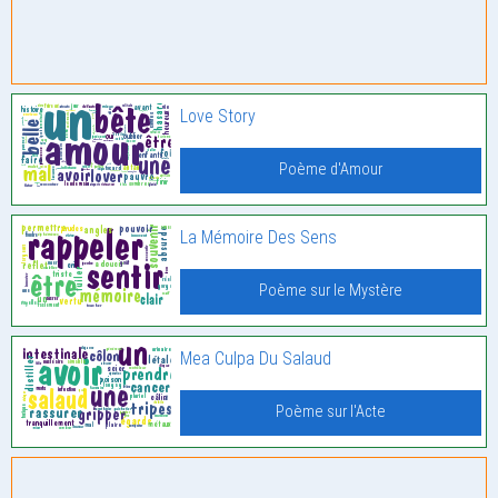
Love Story
Poème d'Amour
La Mémoire Des Sens
Poème sur le Mystère
Mea Culpa Du Salaud
Poème sur l'Acte