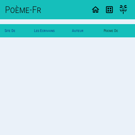
Poème-Fr
Site De
Les Ecrivains
Auteur
Poeme De
Poemes
Poetes
Sami.san
Sami.san