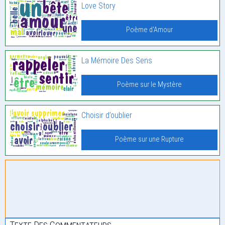
Love Story
Poème d'Amour
La Mémoire Des Sens
Poème sur le Mystère
Choisir d’oublier
Poème sur une Rupture
Texte Des Commentateurs