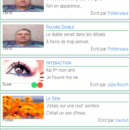
fort en apparence,…
Texte:
Écrit par
Poldereaux
Pauvre Diable.
Le diable serait dans les détails.
À force de trop penser,…
Texte:
Écrit par
Poldereaux
Interaction
Kaï fi* mon ami
Je t’ouvre ma vie…
Slam:
Écrit par
Julia Bosch
1
1
Le Sein
J’étais sur une rout’ sombre
C’était un soir d’hiver,…
Poème:
Écrit par
Vautuit