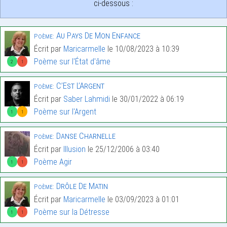
ci-dessous :
Au Pays De Mon Enfance
Poème:
Écrit par
Maricarmelle
le 10/08/2023 à 10:39
Poème sur l'État d'âme
2
1
C’Est L’Argent
Poème:
Écrit par
Saber Lahmidi
le 30/01/2022 à 06:19
Poème sur l'Argent
1
1
Danse Charnelle
Poème:
Écrit par
Illusion
le 25/12/2006 à 03:40
Poème Agir
1
1
Drôle De Matin
Poème:
Écrit par
Maricarmelle
le 03/09/2023 à 01:01
Poème sur la Détresse
1
1