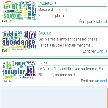
Sache Que
Mesure d ’ humour
Source de plaisir…
Poème:
Écrit par
Svalbard
Sablier
Les pierres s’envolent dans les chairs
Par-delà la voie centrale maritime…
Poème:
Écrit par
Link10
Ici Et La
Le Maire d’Issy est là, avec sa femme, Ella
Ella est là, comme on dit !…
Texte:
Écrit par
Amireal