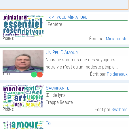
Triptyque Miniature
I Fenêtre
…
Poème:
Écrit par
Miniaturiste
Un Peu D’Amour.
Nous ne sommes que des voyageurs
notre vie n’est qu’un modeste périple,…
Texte:
Écrit par
Poldereaux
1
1
Sacripante
Œil de lynx
Trappe Beauté…
Poème:
Écrit par
Svalbard
Toi