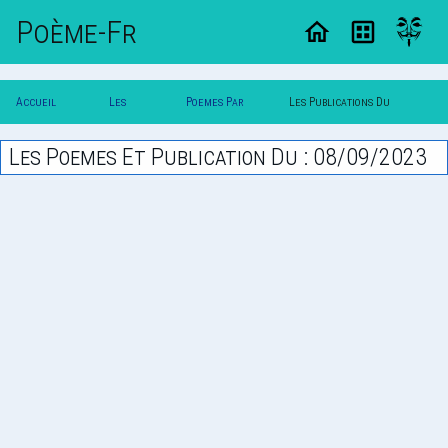
Poème-Fr
Accueil
Les
Poemes Par
Les Publications Du
Poesie
Poesies
Date
08/09/2023
Les Poemes Et Publication Du : 08/09/2023