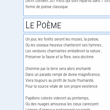
L’écrit contient 207 mots qui sont répartis dans 7 str
forme de poésie classique.
Le Poème
Un jour, les forêts seront les muses, la poésie,
Où les oiseaux heureux chanteront ses hymnes ;
Les verdures charmantes embelliront la nature ;
Préserver la faune et la flore, sera doctrine.
L’homme par la terre sera alors enchanté.
Dans un paradis rempli de divine magnificence,
Vivra toujours au profit de toute l’humanité,
Pour la source vitale de son propre existence.
Papillons colorés voleront au printemps,
Où des nuages amoureux les cieux caressent.
Légions d’animaux partageront souriants,