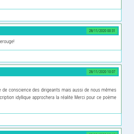
28/11/2020 00:31
serouge!
28/11/2020 10:07
e de conscience des dirigeants mais aussi de nous mêmes
ription idyllique approchera la réalitė Merci pour ce poème