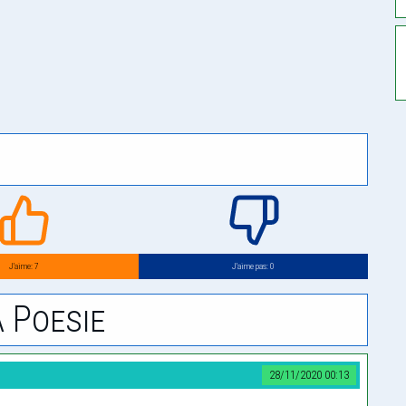
J’aime: 7
J’aime pas: 0
 Poesie
28/11/2020 00:13