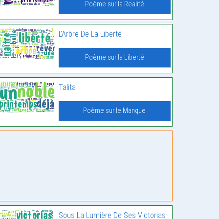
Poème sur la Realité
L’Arbre De La Liberté
Poème sur la Liberté
Talita
Poème sur le Manque
Sous La Lumière De Ses Victorias