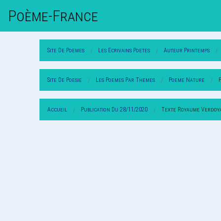
Poème-Fr
Ance
Site De Poemes
Les Ecrivains Poetes
Auteur Printemps
Site De Poesie
Les Poemes Par Themes
Poeme Nature
Accueil
Publication Du 28/11/2020
Texte Royaume Verdoy