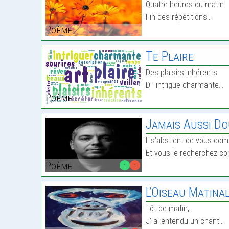
Quatre heures du matin
Fin des répétitions…
Poème:
Te Plaire
Des plaisirs inhérents
D ’ intrigue charmante…
Poème:
Jamais Aussi D
Il s’abstient de vous co
Et vous le recherchez c
Poème:
1
1
L’Oiseau Matina
Tôt ce matin,
J’ ai entendu un chant…