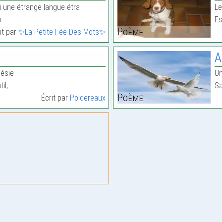
i une étrange langue étra
Le
n…
Es
Poème:
it par
✨La Petite Fée Des Mots✨
A
ésie
Un
til,…
Sa
Poème:
Écrit par
Poldereaux