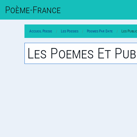
Poème-Fr
Ance
Accueil Poesie
Les Poesies
Poemes Par Date
Les Publi
Les Poemes Et Pub