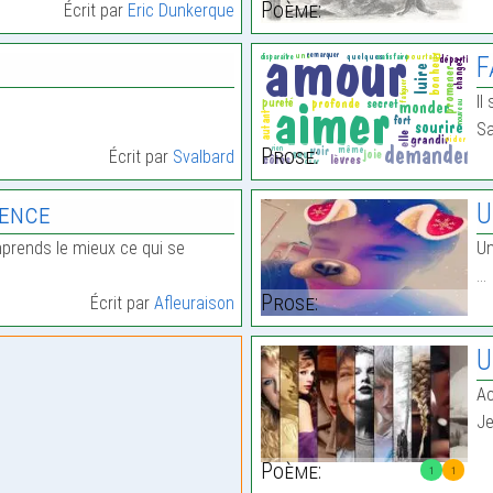
Poème:
Écrit par
Eric Dunkerque
F
Il
Sa
Prose:
Écrit par
Svalbard
ence
U
mprends le mieux ce qui se
Un
…
Prose:
Écrit par
Afleuraison
U
Ac
Je
Poème:
1
1