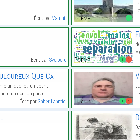
Je
Je
Poème:
Écrit par
Vautuit
1
E
No
Me
Poème:
Écrit par
Svalbard
1
1
ouloureux Que Ça
V
mme un déchet, un péché,
Ju
omme un don, un pardon…
ju
Texte:
Écrit par
Saber Lahmidi
1
1
l…
D
Da
Mo