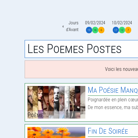
Jours
09/02/2024
10/02/2024
d'Avant
19
16
6
17
12
7
Les Poemes Postes
Voici les nouvea
Ma Poésie Man
Poignardée en plein cœur,
De mon essence, ma subs
Poème:
Fin De Soirée