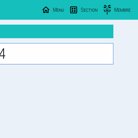
Menu
Section
Membre
4