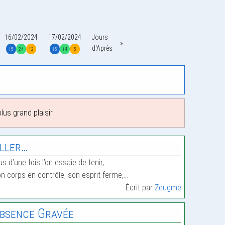
16/02/2024
17/02/2024
Jours
d'Après
15
24
12
15
14
5
us grand plaisir.
ller…
us d’une fois l’on essaie de tenir,
n corps en contrôle, son esprit ferme,…
Écrit par
Zeugme
bsence Gravée