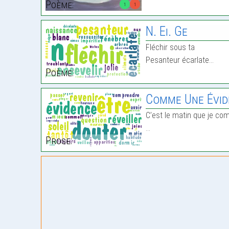
Poème:
1
1
N. Ei. Ge
Fléchir sous ta
Pesanteur écarlate…
Poème:
Comme Une Évid
C’est le matin que je co
…
Prose: