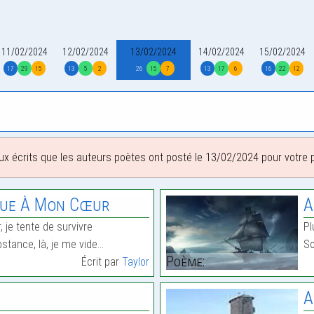
11/02/2024
12/02/2024
13/02/2024
14/02/2024
15/02/2024
17
29
15
13
5
2
26
15
7
13
17
6
16
22
12
ux écrits que les auteurs poètes ont posté le 13/02/2024 pour votre pl
que À Mon Cœur
A
 je tente de survivre
Pl
tance, là, je me vide…
So
Poème:
Écrit par
Taylor
A