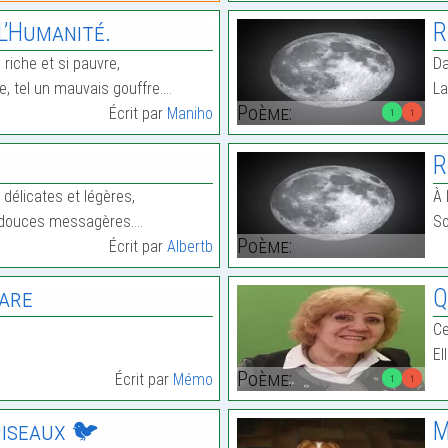
L’Humanité.
R
riche et si pauvre,
Da
e, tel un mauvais gouffre.…
La
Poème:
Écrit par
Maniho
1
1
R
délicates et légères,
À 
, douces messagères.…
So
Poème:
Écrit par
Albertb
hare
Q
Ce
El
Poème:
Écrit par
Mémo
1
1
Oiseaux 🐦
M