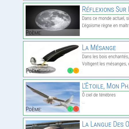
Réflexions Sur 
Dans ce monde actuel, si 
L’égoïsme règne en maîtr
Poème:
La Mésange
Dans les bois enchantés, 
Voltigent les mésanges
Poème:
1
1
L’Étoile, Mon P
Ô ciel de ténèbres
…
Poème:
1
1
La Langue Des 