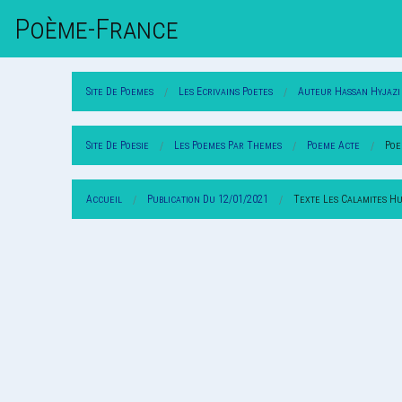
Poème-Fr
Ance
Site De Poemes
Les Ecrivains Poetes
Auteur Hassan Hyjazi
Site De Poesie
Les Poemes Par Themes
Poeme Acte
Poe
Accueil
Publication Du 12/01/2021
Texte Les Calamites H