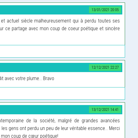
13/01/2021 20:05
 et actuel siècle malheureusement qui à perdu toutes ses
our ce partage avec mon coup de coeur poétique et sincère
12/12/2021 22:27
it avec votre plume… Bravo
13/12/2021 14:41
ontemporaine de la société, malgré de grandes avancées
re les gens ont perdu un peu de leur véritable essence… Merci
c mon coup de cœur poétique!