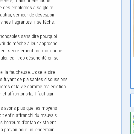
 pervers, malhonnête, lâche
é des emblèmes à sa gloire
e autrui, semeur de désespoir
vines flagrantes, il se fâche.
ononçables sans dire pourquoi
uvrir de mèche à leur approche
hent secrètement un truc louche
culer, car trop désorienté en soi.
e, la faucheuse. J’ose le dire
 fuyant de plaisantes discussions
ières et la vie comme malédiction
t affrontons-la, il faut agir !
nous avons plus que les moyens
t enfin affranchi du mauvais
s horreurs d’antan existaient
s à prévoir pour un lendemain…