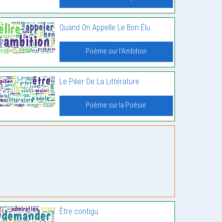
Quand On Appelle Le Bon Élu…
Poème sur l'Ambition
Le Pilier De La Littérature
Poème sur la Poésie
Être contigu