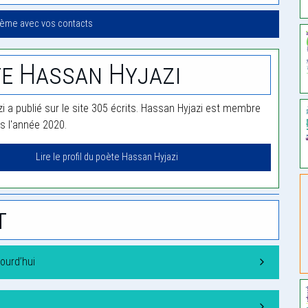
oème avec vos contacts
e Hassan Hyjazi
i a publié sur le site 305 écrits. Hassan Hyjazi est membre
is l'année 2020.
Lire le profil du poète Hassan Hyjazi
t
ourd’hui