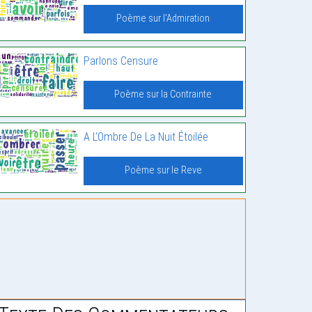
Poème sur l'Admiration
Parlons Censure
Poème sur la Contrainte
A L’Ombre De La Nuit Étoilée
Poème sur le Reve