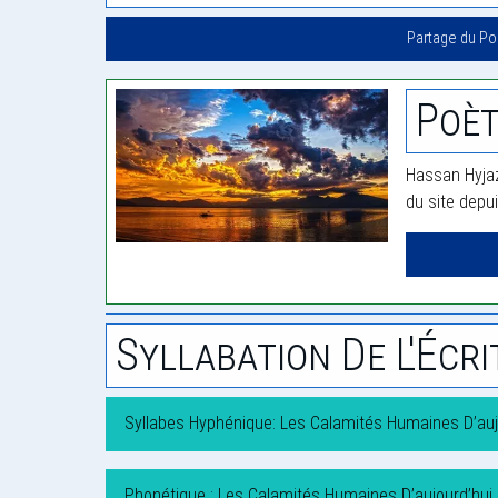
Partage du P
Poèt
Hassan Hyjaz
du site depu
Syllabation De L'Écri
Syllabes Hyphénique: Les Calamités Humaines D’auj
Phonétique : Les Calamités Humaines D’aujourd’hui