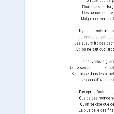
Ironique, cupide,
L’homme s’est forg
Il les honore contr
Malgré des vertus di
Il y a des mots impr
La langue se voit co
Les sueurs froides cac
Et l’on ne sait quoi arti
La pauvreté, la guerr
Cette sémantique aux mots
S’immisce dans les cimet
Cessons d’avoir peur e
L’un après l’autre, 
Que ce bas monde soi
Qu’on se dise que ce
La plus belle des fin