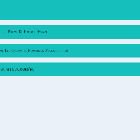
Poeme De Hassan Hyjazi
me Les Calamites Humaines D'aujourd'hui
umaines D'aujourd'hui