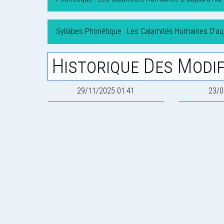
Syllabes Phonétique : Les Calamités Humaines D’auj
Historique Des Modif
29/11/2025 01:41
23/0