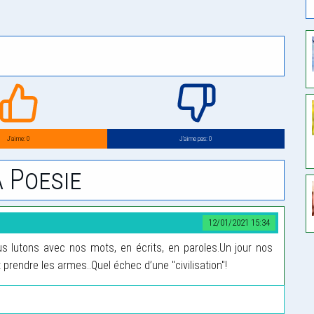
J’aime: 0
J’aime pas: 0
 Poesie
12/01/2021 15:34
ous lutons avec nos mots, en écrits, en paroles.Un jour nos
 prendre les armes..Quel échec d’une "civilisation"!