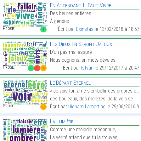
En Attendant Il Faut Vivre. . .
Des heures entières
À genoux…
Prose:
Écrit par
Exinstas
le 13/02/2018 à 18:57
1
Les Dieux En Seront Jaloux
D’un pas mal assuré
Nous cognons, en mots dévalés…
Prose:
Écrit par
Istvan
le 29/12/2017 à 20:47
2
1
4
Le Départ Éternel
« Je vois ton âme s’embellir des ombres des ormes,
des bouleaux, des mélèzes. Je la vois se parfumer…
Prose:
Écrit par
Hicham Lamartine
le 29/06/2016 à 
2
La Lumière…
Comme une mélodie méconnue,
La vérité attend que tu la trouves,…