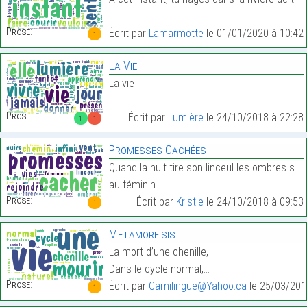
…
Prose:
Écrit par
Lamarmotte
le 01/01/2020 à 10:42
1
La Vie
La vie
…
Prose:
Écrit par
Lumière
le 24/10/2018 à 22:28
1
1
Promesses Cachées
Quand la nuit tire son linceul les ombres se conju
au féminin.…
Prose:
Écrit par
Kristie
le 24/10/2018 à 09:53
1
Metamorfisis
La mort d’une chenille,
Dans le cycle normal,…
Prose:
Écrit par
Camilingue@Yahoo.ca
le 25/03/201
1