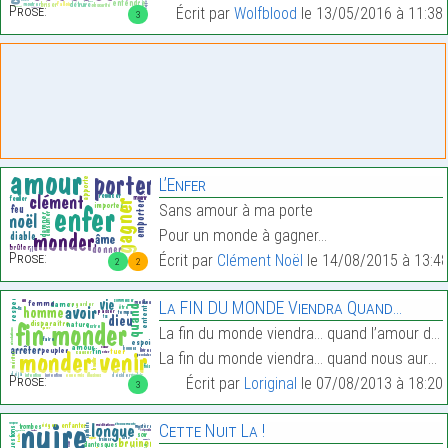
Prose:
Écrit par
Wolfblood
le 13/05/2016 à 11:38
3
L’Enfer
Sans amour à ma porte
Pour un monde à gagner…
Prose:
Écrit par
Clément Noël
le 14/08/2015 à 13:4
2
2
La FIN DU MONDE Viendra Quand…
La fin du monde viendra… quand l’amour disparaîtra
La fin du monde viendra… quand nous aurons tué tou…
Prose:
Écrit par
Loriginal
le 07/08/2013 à 18:20
3
Cette Nuit La !