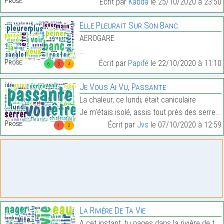
Prose:
Écrit par
Kabda
le 25/10/2020 à 23:50
Elle Pleurait Sur Son Banc.
AEROGARE
…
Prose:
Écrit par
Papifé
le 22/10/2020 à 11:10
6
3
4
Je Vous Ai Vu, Passante
La chaleur, ce lundi, était caniculaire
Je m’étais isolé, assis tout près des serres…
Prose:
Écrit par
Jvs
le 07/10/2020 à 12:59
1
2
La Riviére De Ta Vie
A cet instant, tu nages dans la rivière de ta vie.