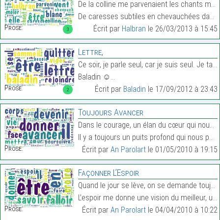
De la colline me parvenaient les chants mêlés du v
De caresses subtiles en chevauchées dantesques, le…
Prose:
Écrit par
Halbran
le 26/03/2013 à 15:45
3
Lettre,
Ce soir, je parle seul, car je suis seul. Je tarde
Baladin ☺…
Prose:
Écrit par
Baladin
le 17/09/2012 à 23:43
2
Toujours Avancer
Dans le courage, un élan du cœur qui nous aide à p
Il y a toujours un puits profond qui nous paraît i…
Prose:
Écrit par
An Parolart
le 01/05/2010 à 19:15
Façonner L’Espoir
Quand le jour se lève, on se demande toujours de q
L’espoir me donne une vision du meilleur, une alch…
Prose:
Écrit par
An Parolart
le 04/04/2010 à 10:22