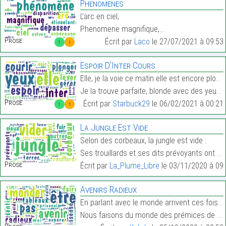
Phenomenes
L’arc en ciel,
Phenomene magnifique,…
Prose:
Écrit par
Laco
le 27/07/2021 à 09:53
1
1
Espoir D’Inter Cours
Elle, je la voie ce matin elle est encore plongée
Je la trouve parfaite, blonde avec des yeux marron…
Prose:
Écrit par
Starbuck29
le 06/02/2021 à 00:21
1
1
La Jungle Est Vide
Selon des corbeaux, la jungle est vide :
Ses trouillards et ses dits prévoyants ont fui…
Prose:
Écrit par
La_Plume_Libre
le 03/11/2020 à 09:
Avenirs Radieux
En parlant avec le monde arrivent ces fois où les
Nous faisons du monde des prémices de débris, et b…