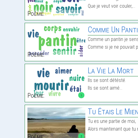
Que je veut voir couler,…
Poème:
Comme Un Pant
Comme un pantin je sens
Comme si je ne pouvait p
Poème:
La Vie La Mort
Ils se sont détésté.
Ils se sont aimé…
Poème:
1
Tu Étais Le Mie
Tu es une partie de moi,
Alors maintenant que tu n
Poème:
2