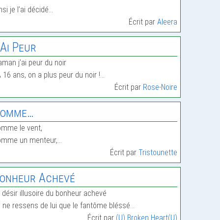
nsi je l’ai décidé…
Écrit par
Aleera
’Ai Peur
man j’ai peur du noir
A 16 ans, on a plus peur du noir !…
Écrit par
Rose-Noire
omme…
mme le vent,
omme un menteur,…
Écrit par
Tristounette
onheur Achevé
 désir illusoire du bonheur achevé
 ne ressens de lui que le fantôme bléssé…
Écrit par
(U) Broken Heart(U)