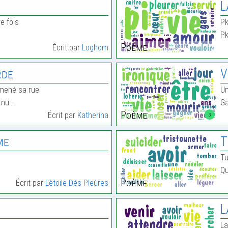
L
e fois
Pk
Pk
Poème:
Écrit par
Loghom
rde
V
romené sa rue
Un
 nu…
Ga
Poème:
Écrit par
Katherina
3
me
T
Tu
Qu
Poème:
Écrit par
L'ètoile Dès Pleùres
L
La