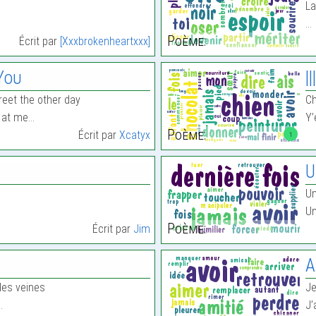
La
…
Poème:
Écrit par
[Xxxbrokenheartxxx]
You
|
eet the other day
Ch
g at me…
Y’
Poème:
Écrit par
Xcatyx
1
U
Un
Un
Poème:
Écrit par
Jim
A
 les veines
Je
…
J’