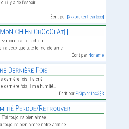
 ou il y a de l’espoir
Écrit par
[Xxxbrokenheartxxx]
||MoN CHiEn ChOcOlAt|||
ez moi on a trois chien
en a deux que tute le monde aime…
Écrit par
Noname
ne Dernière Fois
e dernière fois, il a crié
e dernière fois, il m’a humilié…
Écrit par
Pr3pypr1nc3$$
mitié Perdue/Retrouver
 T’ai toujours bien aimée
ai toujours bien aimée notre amitiée…