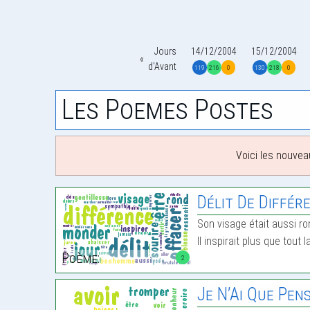
Jours
14/12/2004
15/12/2004
d'Avant
119
216
0
130
218
0
Les Poemes Postes
Voici les nouvea
Délit De Différ
Son visage était aussi ro
Il inspirait plus que tout 
Poème:
2
Je N’Ai Que Pen