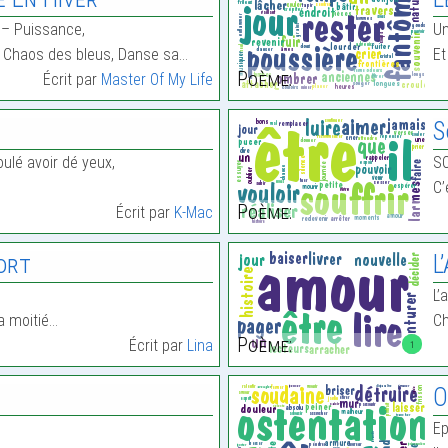
 – Puissance,
Un
, Chaos des bleus, Danse sa…
Et
Poème:
Écrit par
Master Of My Life
S
ulé avoir dé yeux,
S
C’
Poème:
Écrit par
K-Mac
Mort
L
L’
a moitié…
Ch
Poème:
Écrit par
Lina
1
O
Ep