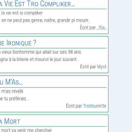
a Vie Est Tro Compliker…
 la vie est si compliker
 on ne peut pas genre, naitre, grandir pi mourir…
Écrit par
_!Sa_
ie Ironique ?
 vieux bonhomme qui allait sur ses 98 ans
gna à la loterie et mourut le jour suivant…
Écrit par
Myst
u M’As…
 m’as révélé
e tu préférais…
Écrit par
Tristounette
a Mort
 mort va venir me chercher