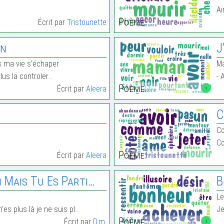
Ai
Poème:
Écrit par
Tristounette
in
J
 ma vie s’échaper
Ma
lus la controler…
- 
Poème:
Écrit par
Aleera
1
C
Co
C
Poème:
Écrit par
Aleera
n Mais Tu Es Parti…
B
Le
’es plus là je ne suis pl…
Je
Poème:
Écrit par
D.m.
1