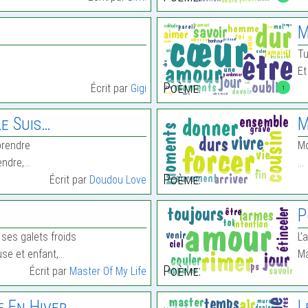
M
Tu
Et
Poème:
Écrit par
Gigi
1
e Suis…
M
prendre
Mo
endre,…
…
Poème:
Écrit par
Doudou Love
P
 ses galets froids
L’
euse et enfant,…
Ma
Poème:
Écrit par
Master Of My Life
e En Hiver
L