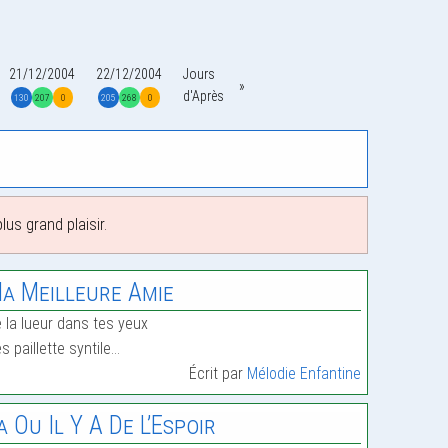
21/12/2004
22/12/2004
Jours
d'Après
130
207
0
205
268
0
us grand plaisir.
a Meilleure Amie
 la lueur dans tes yeux
s paillette syntile…
Écrit par
Mélodie Enfantine
a Ou Il Y A De L’Espoir