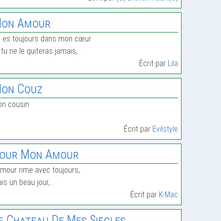
on Amour
 es toujours dans mon cœur
 tu ne le quiteras jamais,…
Écrit par
Lila
on Couz
n cousin
Écrit par
Evilstyle
our Mon Amour
amour rime avec toujours,
is un beau jour,…
Écrit par
K-Mac
e Chateau De Mes Siecles