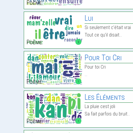
Poème:
Lui
Si seulement c’était vrai
Tout ce qu’il disait…
Poème:
3
Pour Toi Cri
Pour toi Cri
…
Poème:
1
Les Éléments
La pluie cest joli
Sa fait parfois du bruit…
Poème:
1