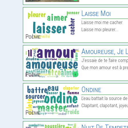
Laisse Moi
Laisse moi me cacher
Laisse moi pleurer…
Poème:
Amoureuse, Je L
J’essaie de te faire com
Que mon amour est à pr
Poème:
6
Ondine
L’eau battait la source de
Clapitant, clapotant, joy
Poème:
Nuit De Tempet