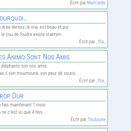
Écrit par
Mam'zelle
ourquoi…
 di ke lamour, le vrai, est beau et pur
 le cou de foudre existe vraimen…
Écrit par
_!Sa_
es Animo Sont Nos Amis
 éléphants son nos amis
is il son moumoune, yon peur dé souris…
Écrit par
_!Sa_
rop Dur
 fais maintenant 1 mois
 ne c’est vu que 4 fois…
Écrit par
Toutoune