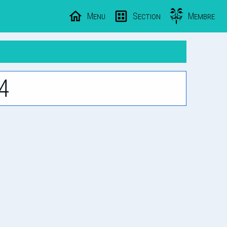
Menu
Section
Membre
4