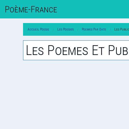
Poème-Fr
Ance
Accueil Poesie
Les Poesies
Poemes Par Date
Les Publi
Les Poemes Et Pub