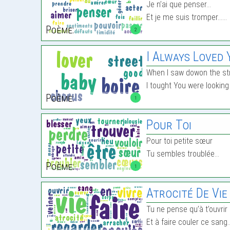
Je n’ai que penser…
Et je me suis tromper……
Poème:
2
I Always Loved 
When I saw dowon the str
I tought You were lookin
Poème:
1
Pour Toi
Pour toi petite sœur
Tu sembles troublée…
Poème:
1
Atrocité De Vie
Tu ne pense qu’à t’ouvrir
Et à faire couler ce sang