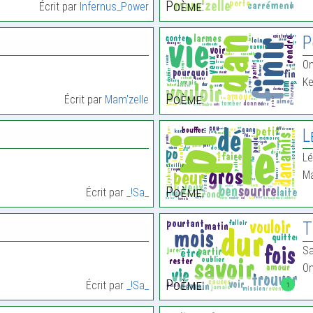
Poème:
Écrit par
Infernus_Power
P
On
Ke
Poème:
Écrit par
Mam'zelle
L
Lé
Ma
Poème:
Écrit par
_!Sa_
T
Sa
On
Poème:
Écrit par
_!Sa_
1