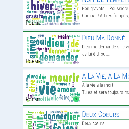
Noir gravats – Poussière
Combat ! Arbres frappés
Poème:
Dieu Ma Donné
Dieu ma demandé si je vo
Je lui é di oui,…
Poème:
A La Vie, A La 
A la vie a la mort
Tu es et sera toujours m
Poème:
3
Deux Coeurs
Deux cœurs