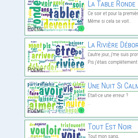
La Table Ronde
Ce soir et pour la premièr
Même si cela se voit…
Poème:
1
La Rivière Débo
L’autre jour, j’me suis p
Pis j’étais complétement
Poème:
Une Nuit Si Cal
Etait-ce une erreur ?
…
Poème:
5
Tout Est Noir
Tout mon sang,