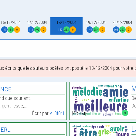
16/12/2004
17/12/2004
18/12/2004
19/12/2004
20/12/2004
149
188
0
113
196
0
142
233
0
145
284
0
168
223
0
ux écrits que les auteurs poètes ont posté le 18/12/2004 pour votre pl
ence
M
nd que souriant,
De
la gentillesse,…
De
Poème:
Écrit par
All3f0r1
3
ser…
L